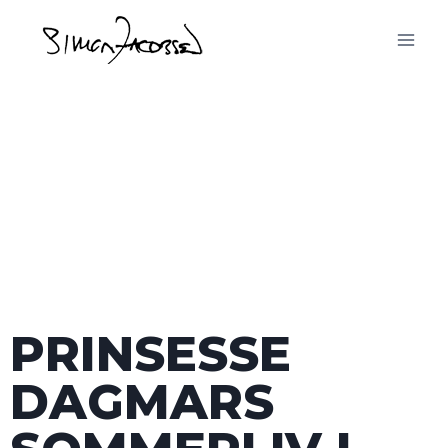
Sommervillaen Skippergaarden i 1. klitrække
nord for Blokhus
PRINSESSE
DAGMARS