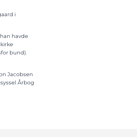
aard i
 han havde
ikirke
for bund).
mon Jacobsen
dsyssel Årbog