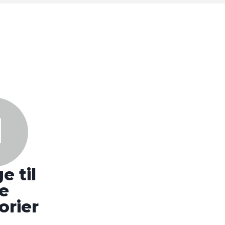
e til
le
orier