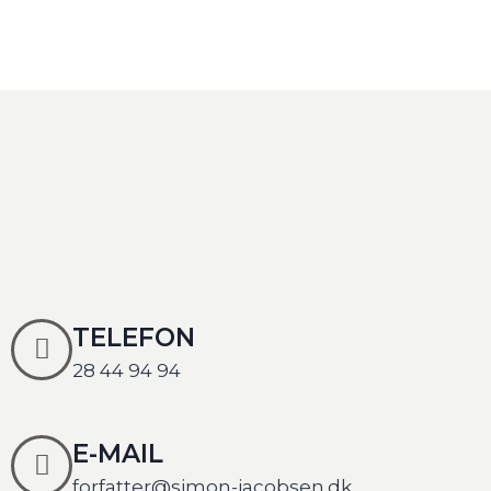
TELEFON
28 44 94 94
E-MAIL
forfatter@simon-jacobsen.dk