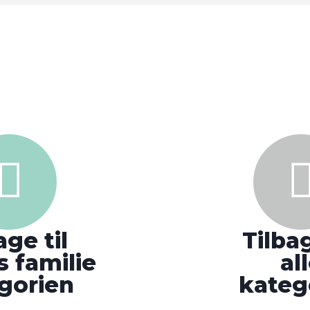
age til
Tilbag
 familie
al
gorien
kateg